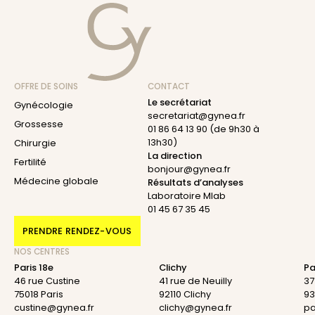
OFFRE DE SOINS
CONTACT
Le secrétariat
Gynécologie
secretariat@gynea.fr
Grossesse
01 86 64 13 90
(de 9h30 à
13h30)
Chirurgie
La direction
Fertilité
bonjour@gynea.fr
Médecine globale
Résultats d’analyses
Laboratoire Mlab
01 45 67 35 45
PRENDRE RENDEZ-VOUS
NOS CENTRES
Paris 18e
Clichy
Pa
46 rue Custine
41 rue de Neuilly
37
75018 Paris
92110 Clichy
93
custine@gynea.fr
clichy@gynea.fr
pa