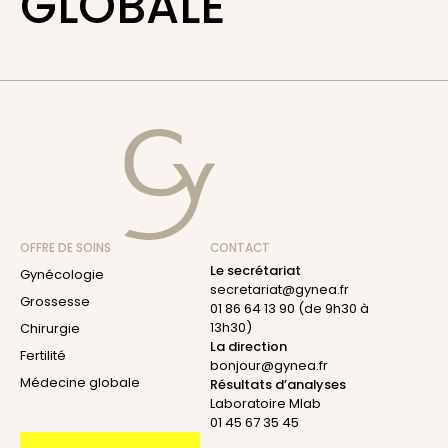
GLOBALE
OFFRE DE SOINS
CONTACT
Le secrétariat
Gynécologie
secretariat@gynea.fr
Grossesse
01 86 64 13 90
(de 9h30 à
13h30)
Chirurgie
La direction
Fertilité
bonjour@gynea.fr
Médecine globale
Résultats d’analyses
Laboratoire Mlab
01 45 67 35 45