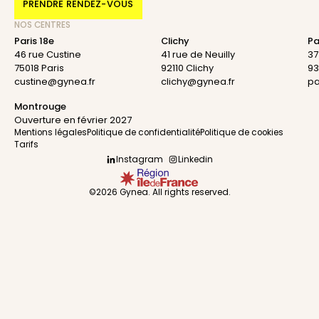
PRENDRE RENDEZ-VOUS
NOS CENTRES
Paris 18e
Clichy
Pa
46 rue Custine
41 rue de Neuilly
37
75018 Paris
92110 Clichy
93
custine@gynea.fr
clichy@gynea.fr
pa
Montrouge
Ouverture en février 2027
Mentions légales
Politique de confidentialité
Politique de cookies
Tarifs
Instagram
Linkedin
©2026 Gynea. All rights reserved.