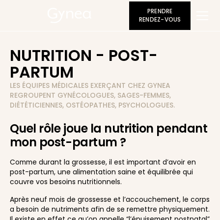
PRENDRE
RENDEZ-VOUS
NUTRITION - POST-
PARTUM
LES ÉQUIPES MÉDICALES EXERÇANT CHEZ GYNEA
REGROUPENT GYNÉCOLOGUES, SAGES-FEMMES,
DIÉTÉTICIENNES, OSTÉOPATHES, PSYCHOLOGUES.
Quel rôle joue la nutrition pendant
mon post-partum ?
Comme durant la grossesse, il est important d’avoir en
post-partum, une alimentation saine et équilibrée qui
couvre vos besoins nutritionnels.
Après neuf mois de grossesse et l’accouchement, le corps
a besoin de nutriments afin de se remettre physiquement.
Il existe en effet ce qu’on appelle “l’épuisement postnatal”