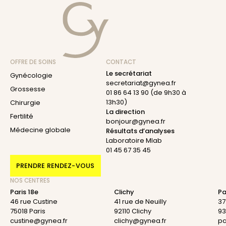
OFFRE DE SOINS
CONTACT
Le secrétariat
Gynécologie
secretariat@gynea.fr
Grossesse
01 86 64 13 90
(de 9h30 à
13h30)
Chirurgie
La direction
Fertilité
bonjour@gynea.fr
Médecine globale
Résultats d’analyses
Laboratoire Mlab
01 45 67 35 45
PRENDRE RENDEZ-VOUS
NOS CENTRES
Paris 18e
Clichy
Pa
46 rue Custine
41 rue de Neuilly
37
75018 Paris
92110 Clichy
93
custine@gynea.fr
clichy@gynea.fr
pa