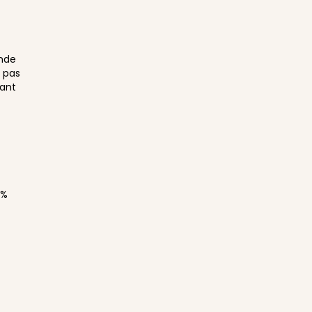
onde
e pas
vant
0%