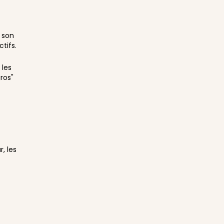
e son
tifs.
 les
ros"
s
, les
e