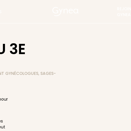
REJOI
S
GYNEA
 3E
ENT GYNÉCOLOGUES, SAGES-
pour
es
eut