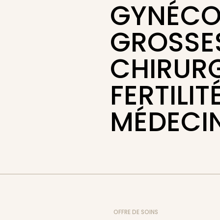
GYNÉCO
GROSSE
CHIRURG
FERTILIT
MÉDECI
OFFRE DE SOINS