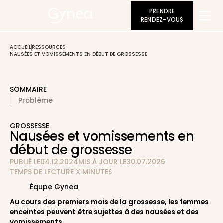
PRENDRE
RENDEZ-VOUS
ACCUEIL
RESSOURCES
NAUSÉES ET VOMISSEMENTS EN DÉBUT DE GROSSESSE
SOMMAIRE
Problème
GROSSESSE
Nausées et vomissements en
début de grossesse
PUBLIÉ LE
04.12.2024
MIS À JOUR LE
30.07.2026
TEMPS DE LECTURE
X
MINUTES
Équpe Gynea
Au cours des premiers mois de la grossesse, les femmes
enceintes peuvent être sujettes à des nausées et des
vomissements.