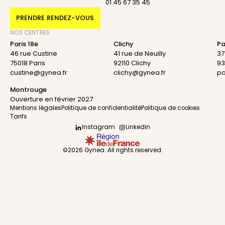
01 45 67 35 45
PRENDRE RENDEZ-VOUS
NOS CENTRES
Paris 18e
Clichy
Pa
46 rue Custine
41 rue de Neuilly
37
75018 Paris
92110 Clichy
93
custine@gynea.fr
clichy@gynea.fr
pa
Montrouge
Ouverture en février 2027
Mentions légales
Politique de confidentialité
Politique de cookies
Tarifs
Instagram
Linkedin
©2026 Gynea. All rights reserved.